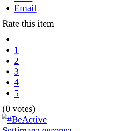
Email
Rate this item
1
2
3
4
5
(0 votes)