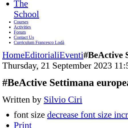
The
School
Courses
Activities
Forum
Contact Us
Curriculum Francesco Lodà
Home
Editoriali
Eventi
#BeActive 
Thursday, 21 September 2023 11:
#BeActive Settimana europea
Written by
Silvio Ciri
font size
decrease font size
inc
Print