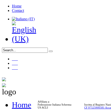
Home
Contact
___
___
___
Affiliata a:
Home
Federazione Italiana Scherma
Iscritta al Registro Na
US ACLI
CF 97525900581 Acca