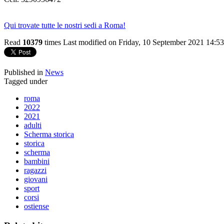
Qui trovate tutte le nostri sedi a Roma!
Read
10379
times
Last modified on Friday, 10 September 2021 14:53
Published in
News
Tagged under
roma
2022
2021
adulti
Scherma storica
storica
scherma
bambini
ragazzi
giovani
sport
corsi
ostiense