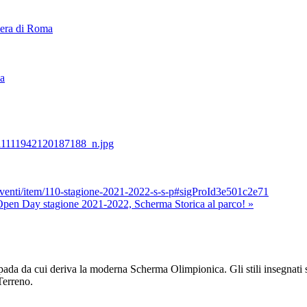
iera di Roma
ca
/eventi/item/110-stagione-2021-2022-s-s-p#sigProId3e501c2e71
pen Day stagione 2021-2022, Scherma Storica al parco! »
pada da cui deriva la moderna Scherma Olimpionica. Gli stili insegnati 
Terreno.