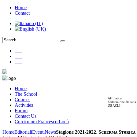
Home
Contact
___
___
___
Home
The School
Affiliata a:
Courses
Federazione Italian
Activities
US ACLI
Forum
Contact Us
Curriculum Francesco Lodà
Home
Editoriali
Eventi
News
Stagione 2021-2022, Sᴄʜᴇʀᴍᴀ Sᴛᴏʀɪᴄᴀ 