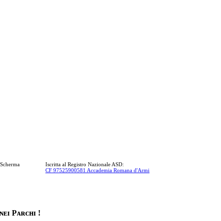
a Scherma
Iscritta al Registro Nazionale ASD:
CF 97525900581 Accademia Romana d'Armi
ɴᴇɪ Pᴀʀᴄʜɪ !