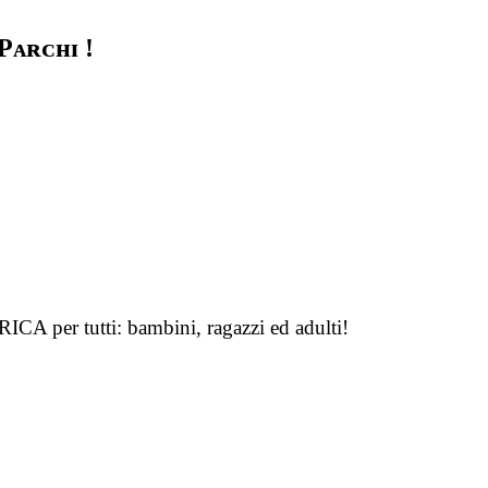
Pᴀʀᴄʜɪ !
A per tutti: bambini, ragazzi ed adulti!