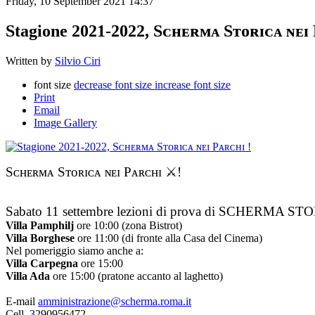
Friday, 10 September 2021 14:37
Stagione 2021-2022, Sᴄʜᴇʀᴍᴀ Sᴛᴏʀɪᴄᴀ ɴᴇɪ 
Written by
Silvio Ciri
font size
decrease font size
increase font size
Print
Email
Image Gallery
Sᴄʜᴇʀᴍᴀ Sᴛᴏʀɪᴄᴀ ɴᴇɪ Pᴀʀᴄʜɪ ⚔️!
Sabato 11 settembre lezioni di prova di SCHERMA STORIC
Villa Pamphilj
ore 10:00 (zona Bistrot)
Villa Borghese
ore 11:00 (di fronte alla Casa del Cinema)
Nel pomeriggio siamo anche a:
Villa Carpegna
ore 15:00
Villa Ada
ore 15:00 (pratone accanto al laghetto)
E-mail
amministrazione@scherma.roma.it
Cell. 3290956472