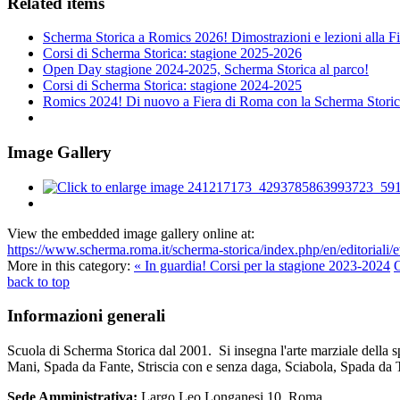
Related items
Scherma Storica a Romics 2026! Dimostrazioni e lezioni alla F
Corsi di Scherma Storica: stagione 2025-2026
Open Day stagione 2024-2025, Scherma Storica al parco!
Corsi di Scherma Storica: stagione 2024-2025
Romics 2024! Di nuovo a Fiera di Roma con la Scherma Stori
Image Gallery
View the embedded image gallery online at:
https://www.scherma.roma.it/scherma-storica/index.php/en/editoriali
More in this category:
« In guardia! Corsi per la stagione 2023-2024
O
back to top
Informazioni
generali
Scuola di Scherma Storica dal 2001. Si insegna l'arte marziale della s
Mani, Spada da Fante, Striscia con e senza daga, Sciabola, Spada da 
Sede Amministrativa:
Largo Leo Longanesi 10, Roma