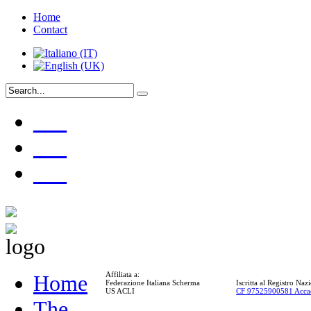
Home
Contact
___
___
___
Affiliata a:
Home
Federazione Italiana Scherma
Iscritta al Registro Na
US ACLI
CF 97525900581 Acca
The