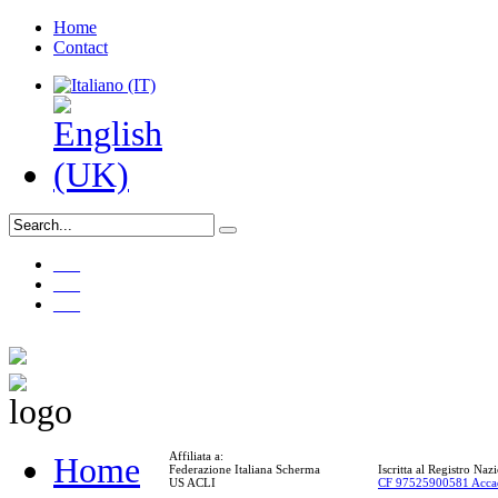
Home
Contact
___
___
___
Affiliata a:
Home
Federazione Italiana Scherma
Iscritta al Registro Na
US ACLI
CF 97525900581 Acca