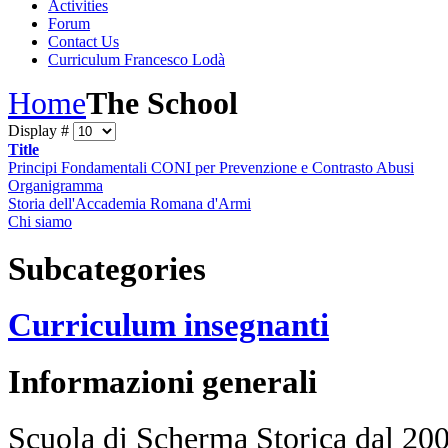
Activities
Forum
Contact Us
Curriculum Francesco Lodà
Home
The School
Display #
Title
Principi Fondamentali CONI per Prevenzione e Contrasto Abusi
Organigramma
Storia dell'Accademia Romana d'Armi
Chi siamo
Subcategories
Curriculum insegnanti
Informazioni
generali
Scuola di Scherma Storica dal 2001