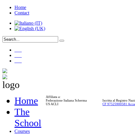
Home
Contact
___
___
___
Affiliata a:
Home
Federazione Italiana Scherma
Iscritta al Registro Na
US ACLI
CF 97525900581 Acca
The
School
Courses