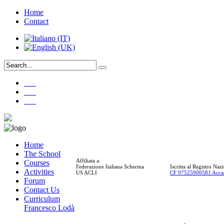
Home
Contact
___
___
___
Home
The School
Affiliata a:
Courses
Federazione Italiana Scherma
Iscritta al Registro Na
Activities
US ACLI
CF 97525900581 Acca
Forum
Contact Us
Curriculum
Francesco Lodà