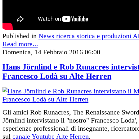
Published in
News ricerca storica e produzioni 
Read more...
Domenica, 14 Febbraio 2016 06:00
Hans Jörnlind e Rob Runacres intervis
Francesco Lodà su Alte Herren
Gli amici Rob Runacres, The Renaissance Sword
Jörnlind intervistano il "nostro" Francesco Loda',
esperienze professionali di insegnante, ricercat
sul
canale Youtube Alte Herren
.