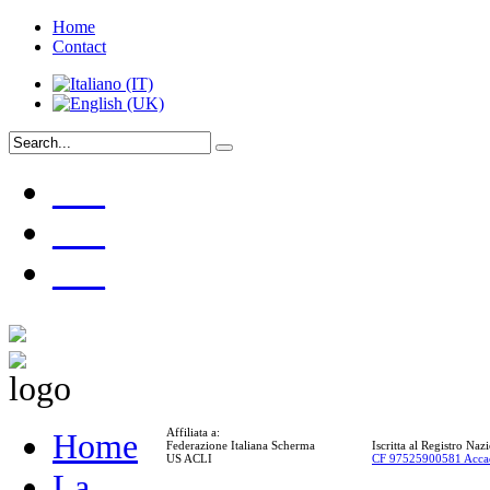
Home
Contact
___
___
___
Affiliata a:
Home
Federazione Italiana Scherma
Iscritta al Registro Na
US ACLI
CF 97525900581 Acca
La