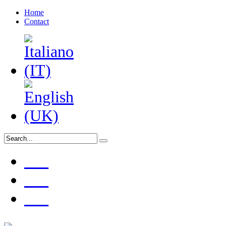
Home
Contact
___
___
___