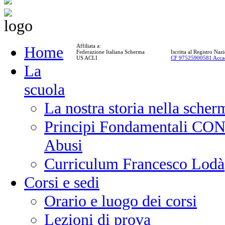
Affiliata a:
Home
Federazione Italiana Scherma
Iscritta al Registro Na
US ACLI
CF 97525900581 Acca
La
scuola
La nostra storia nella scher
Principi Fondamentali CONI
Abusi
Curriculum Francesco Lodà
Corsi e sedi
Orario e luogo dei corsi
Lezioni di prova