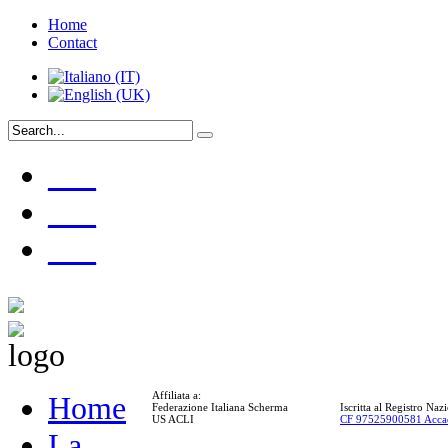
Home
Contact
___
___
___
Affiliata a:
Home
Federazione Italiana Scherma
Iscritta al Registro Na
US ACLI
CF 97525900581 Acca
La