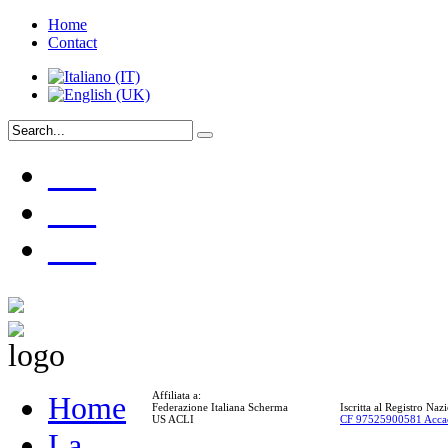
Home
Contact
___
___
___
Affiliata a:
Home
Federazione Italiana Scherma
Iscritta al Registro Na
US ACLI
CF 97525900581 Acca
La