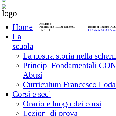
Affiliata a:
Home
Federazione Italiana Scherma
Iscritta al Registro Na
US ACLI
CF 97525900581 Acca
La
scuola
La nostra storia nella scher
Principi Fondamentali CONI
Abusi
Curriculum Francesco Lodà
Corsi e sedi
Orario e luogo dei corsi
Lezioni di prova