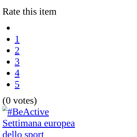
Rate this item
1
2
3
4
5
(0 votes)