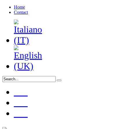
Home
Contact
___
___
___