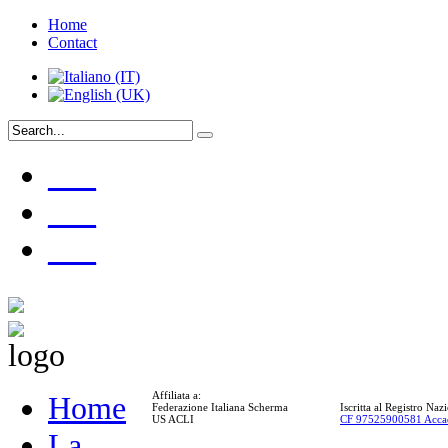
Home
Contact
___
___
___
Affiliata a:
Home
Federazione Italiana Scherma
Iscritta al Registro Na
US ACLI
CF 97525900581 Acca
La