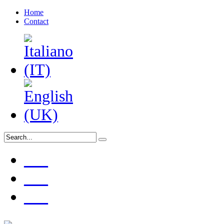
Home
Contact
___
___
___