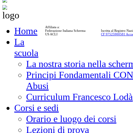
Affiliata a:
Home
Federazione Italiana Scherma
Iscritta al Registro Na
US ACLI
CF 97525900581 Acca
La
scuola
La nostra storia nella scher
Principi Fondamentali CONI
Abusi
Curriculum Francesco Lodà
Corsi e sedi
Orario e luogo dei corsi
Lezioni di prova