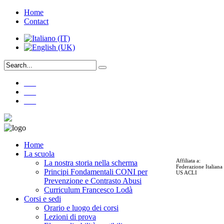
Home
Contact
___
___
___
Home
La scuola
Affiliata a:
La nostra storia nella scherma
Federazione Italian
Principi Fondamentali CONI per
US ACLI
Prevenzione e Contrasto Abusi
Curriculum Francesco Lodà
Corsi e sedi
Orario e luogo dei corsi
Lezioni di prova