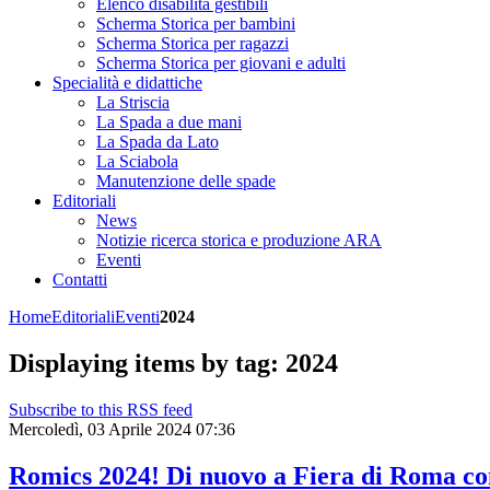
Elenco disabilità gestibili
Scherma Storica per bambini
Scherma Storica per ragazzi
Scherma Storica per giovani e adulti
Specialità e didattiche
La Striscia
La Spada a due mani
La Spada da Lato
La Sciabola
Manutenzione delle spade
Editoriali
News
Notizie ricerca storica e produzione ARA
Eventi
Contatti
Home
Editoriali
Eventi
2024
Displaying items by tag: 2024
Subscribe to this RSS feed
Mercoledì, 03 Aprile 2024 07:36
Romics 2024! Di nuovo a Fiera di Roma co