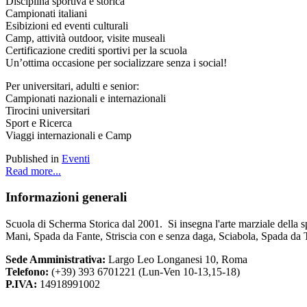
Disciplina sportiva e storica
Campionati italiani
Esibizioni ed eventi culturali
Camp, attività outdoor, visite museali
Certificazione crediti sportivi per la scuola
Un’ottima occasione per socializzare senza i social!
Per universitari, adulti e senior:
Campionati nazionali e internazionali
Tirocini universitari
Sport e Ricerca
Viaggi internazionali e Camp
Published in
Eventi
Read more...
Informazioni
generali
Scuola di Scherma Storica dal 2001. Si insegna l'arte marziale della s
Mani, Spada da Fante, Striscia con e senza daga, Sciabola, Spada da 
Sede Amministrativa:
Largo Leo Longanesi 10, Roma
Telefono:
(+39) 393 6701221 (Lun-Ven 10-13,15-18)
P.IVA:
14918991002