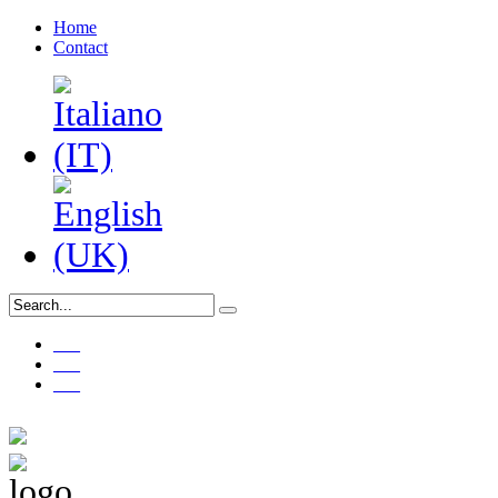
Home
Contact
___
___
___