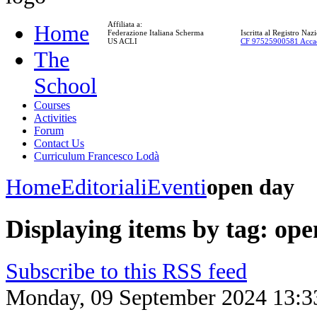
Affiliata a:
Home
Federazione Italiana Scherma
Iscritta al Registro Na
US ACLI
CF 97525900581 Acca
The
School
Courses
Activities
Forum
Contact Us
Curriculum Francesco Lodà
Home
Editoriali
Eventi
open day
Displaying items by tag: op
Subscribe to this RSS feed
Monday, 09 September 2024 13:3