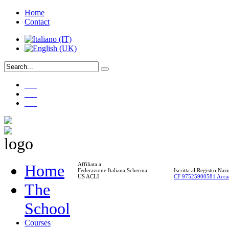
Home
Contact
___
___
___
Affiliata a:
Home
Federazione Italiana Scherma
Iscritta al Registro Na
US ACLI
CF 97525900581 Acca
The
School
Courses