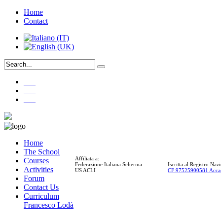
Home
Contact
___
___
___
Home
The School
Affiliata a:
Courses
Federazione Italiana Scherma
Iscritta al Registro Na
Activities
US ACLI
CF 97525900581 Acca
Forum
Contact Us
Curriculum
Francesco Lodà