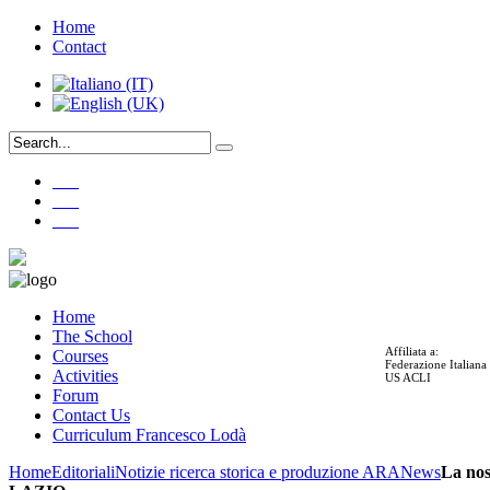
Home
Contact
___
___
___
Home
The School
Affiliata a:
Courses
Federazione Italian
Activities
US ACLI
Forum
Contact Us
Curriculum Francesco Lodà
Home
Editoriali
Notizie ricerca storica e produzione ARA
News
La nos