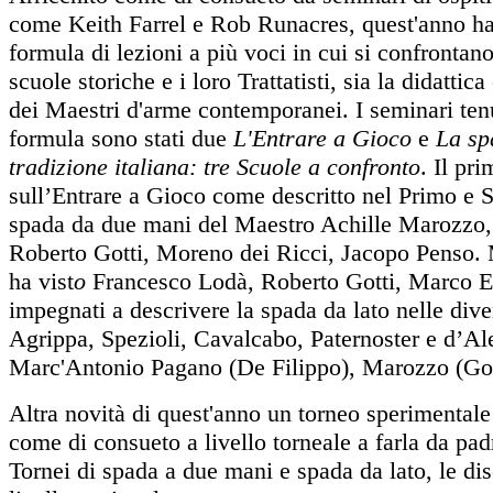
come Keith Farrel e Rob Runacres, quest'anno ha 
formula di lezioni a più voci in cui si confrontano
scuole storiche e i loro Trattatisti, sia la didattica
dei Maestri d'arme contemporanei. I seminari ten
formula sono stati due
L'Entrare a Gioco
e
La sp
tradizione italiana: tre Scuole a confronto
. Il pr
sull’Entrare a Gioco come descritto nel Primo e 
spada da due mani del Maestro Achille Marozzo,
Roberto Gotti, Moreno dei Ricci, Jacopo Penso. 
ha vist
o
Francesco Lodà, Roberto Gotti, Marco E
impegnati a descrivere la spada da lato nelle dive
Agrippa, Spezioli, Cavalcabo, Paternoster e d’Al
Marc'Antonio Pagano (De Filippo), Marozzo (Got
Altra novità di quest'anno un torneo sperimental
come di consueto a livello torneale a farla da pad
Tornei di spada a due mani e spada da lato, le dis