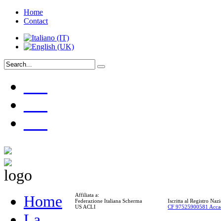
Home
Contact
___
___
___
Affiliata a:
Home
Federazione Italiana Scherma
Iscritta al Registro Na
US ACLI
CF 97525900581 Acca
La